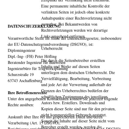
Eine permanente inhaltliche Kontrolle der
verlinkten Seiten ist jedoch ohne konkrete
Anhaltspunkte einer Rechtsverletzung nicht
zumutbar. Bei Bekanntwerden von
DATENSCHUZERKLÄRUNG
Rechtsverletzungen werden wir derartige
Links umgehend entfernen.
Verantwortliche Stelle im Sinne der Datenschutzgesetze, insbesondere
der EU-Datenschutzgrundverordnung (DSGVO), ist:
Urheberrecht
Diplomingenieur
Dipl.-Ing- (FH) Peter Höfling
Die durch die Seitenbetreiber erstellten
Beratender Ingenieur für Bauwesen
Inhalte und Werke auf diesen Seiten
Ingenieurbüro für Tragwerksplanung
unterliegen dem deutschen Urheberrecht. Die
Schurzstraße 19
Vervielfältigung, Bearbeitung, Verbreitung
63743 Aschaffenburg
und jede Art der Verwertung außerhalb der
Grenzen des Urheberrechtes bedürfen der
Ihre Betroffenenrechte
schriftlichen Zustimmung des jeweiligen
Unter den angegebenen Kontaktdaten können Sie jederzeit folgende
Autors bzw. Erstellers. Downloads und
Rechte ausüben:
Kopien dieser Seite sind nur für den privaten,
nicht kommerziellen Gebrauch gestattet.
Auskunft über Ihre bei uns gespeicherten Daten und deren
Soweit die Inhalte auf dieser Seite nicht vom
Verarbeitung (Art. 15 DSGVO),
Betreiber erstellt wurden, werden die
Berichtigung unrichtiger personenbezogener Daten (Art. 16 DSGVO),