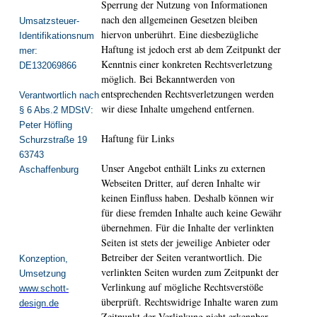
Sperrung der Nutzung von Informationen
nach den allgemeinen Gesetzen bleiben
Umsatzsteuer-
hiervon unberührt. Eine diesbezügliche
Identifikationsnum
Haftung ist jedoch erst ab dem Zeitpunkt der
mer:
Kenntnis einer konkreten Rechtsverletzung
DE132069866
möglich. Bei Bekanntwerden von
entsprechenden Rechtsverletzungen werden
Verantwortlich nach
wir diese Inhalte umgehend entfernen.
§ 6 Abs.2 MDStV:
Peter Höfling
Haftung für Links
Schurzstraße 19
63743
Unser Angebot enthält Links zu externen
Aschaffenburg
Webseiten Dritter, auf deren Inhalte wir
keinen Einfluss haben. Deshalb können wir
für diese fremden Inhalte auch keine Gewähr
übernehmen. Für die Inhalte der verlinkten
Seiten ist stets der jeweilige Anbieter oder
Betreiber der Seiten verantwortlich. Die
Konzeption,
verlinkten Seiten wurden zum Zeitpunkt der
Umsetzung
Verlinkung auf mögliche Rechtsverstöße
www.schott-
überprüft. Rechtswidrige Inhalte waren zum
design.de
Zeitpunkt der Verlinkung nicht erkennbar.