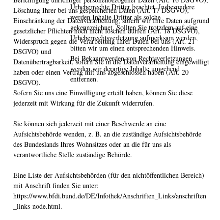
Urheberrechte Dritter beachtet. Insbesondere
Löschung Ihrer bei uns gespeicherten Daten (Art. 17 DSGVO),
werden Inhalte Dritter als solche
Einschränkung der Datenverarbeitung, sofern wir Ihre Daten aufgrund
gekennzeichnet. Sollten Sie trotzdem auf eine
gesetzlicher Pflichten noch nicht löschen dürfen (Art. 18 DSGVO),
Urheberrechtsverletzung aufmerksam werden,
Widerspruch gegen die Verarbeitung Ihrer Daten bei uns (Art. 21
bitten wir um einen entsprechenden Hinweis.
DSGVO) und
Bei Bekanntwerden von Rechtsverletzungen
Datenübertragbarkeit, sofern Sie in die Datenverarbeitung eingewilligt
werden wir derartige Inhalte umgehend
haben oder einen Vertrag mit uns abgeschlossen haben (Art. 20
entfernen.
DSGVO).
Sofern Sie uns eine Einwilligung erteilt haben, können Sie diese
jederzeit mit Wirkung für die Zukunft widerrufen.
Sie können sich jederzeit mit einer Beschwerde an eine
Aufsichtsbehörde wenden, z. B. an die zuständige Aufsichtsbehörde
des Bundeslands Ihres Wohnsitzes oder an die für uns als
verantwortliche Stelle zuständige Behörde.
Eine Liste der Aufsichtsbehörden (für den nichtöffentlichen Bereich)
mit Anschrift finden Sie unter:
https://www.bfdi.bund.de/DE/Infothek/Anschriften_Links/anschriften
_links-node.html.