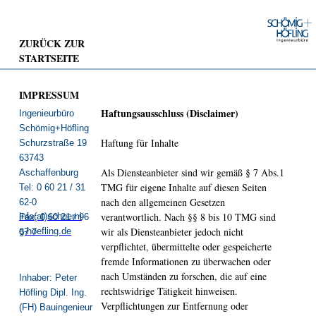
ZURÜCK ZUR
STARTSEITE
IMPRESSUM
Haftungsausschluss (Disclaimer)
Ingenieurbüro
Schömig+Höfling
Haftung für Inhalte
Schurzstraße 19
63743
Als Diensteanbieter sind wir gemäß § 7 Abs.1
Aschaffenburg
TMG für eigene Inhalte auf diesen Seiten
Tel: 0 60 21 / 31
nach den allgemeinen Gesetzen
62-0
verantwortlich. Nach §§ 8 bis 10 TMG sind
info(at)schoemi
Fax: 0 60 21 / 96
wir als Diensteanbieter jedoch nicht
g-hoefling.de
67 7
verpflichtet, übermittelte oder gespeicherte
fremde Informationen zu überwachen oder
nach Umständen zu forschen, die auf eine
Inhaber: Peter
rechtswidrige Tätigkeit hinweisen.
Höfling Dipl. Ing.
Verpflichtungen zur Entfernung oder
(FH) Bauingenieur